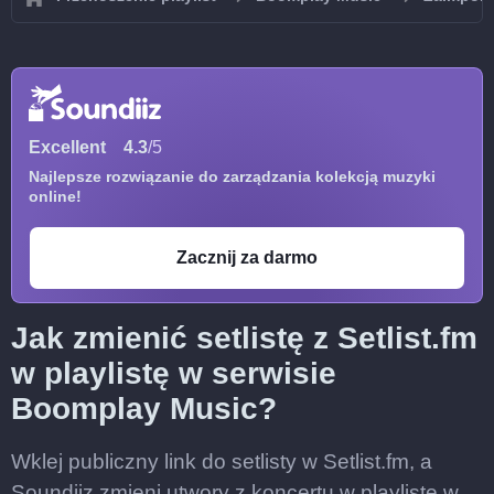
Excellent
4.3
/5
Najlepsze rozwiązanie do zarządzania kolekcją muzyki
online!
Zacznij za darmo
Jak zmienić setlistę z Setlist.fm
w playlistę w serwisie
Boomplay Music?
Wklej publiczny link do setlisty w Setlist.fm, a
Soundiiz zmieni utwory z koncertu w playlistę w