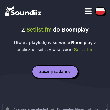
Z
Setlist.fm
do
Boomplay
Utwórz
playlistę w serwisie
Boomplay
z
publicznej setlisty w serwisie
Setlist.fm
.
Zacznij za darmo
Przenoszenie playlist
Boomplay Music
Zaimport