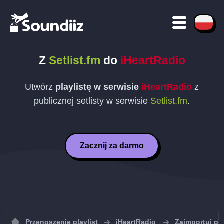
Z
Setlist.fm
do
iHeartRadio
Utwórz
playlistę w serwisie
iHeartRadio
z
publicznej setlisty w serwisie
Setlist.fm
.
Zacznij za darmo
Przenoszenie playlist
iHeartRadio
Zaimportuj pla