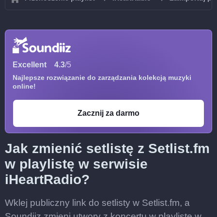
Excellent
4.3
/5
Najlepsze rozwiązanie do zarządzania kolekcją muzyki
online!
Zacznij za darmo
Jak zmienić setlistę z Setlist.fm
w playlistę w serwisie
iHeartRadio?
Wklej publiczny link do setlisty w Setlist.fm, a
Soundiiz zmieni utwory z koncertu w playlistę w