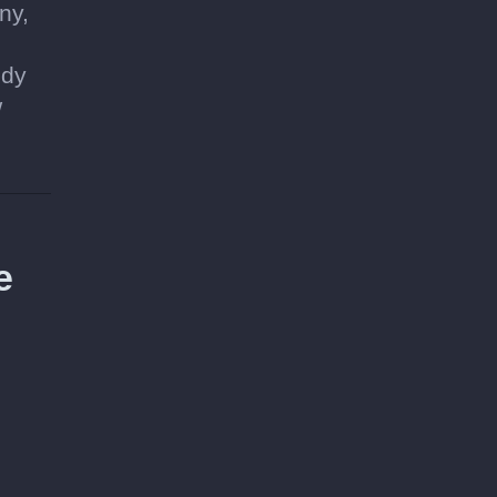
ny,
żdy
w
e