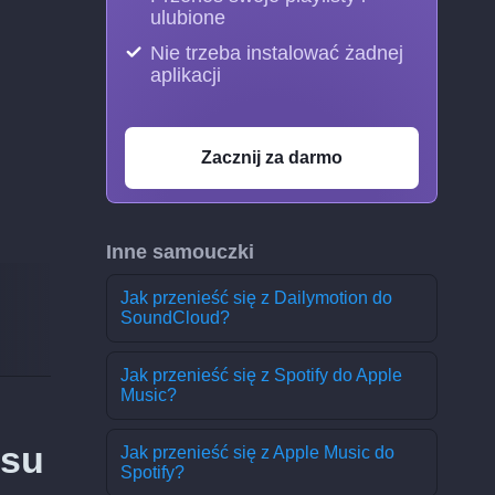
ulubione
Nie trzeba instalować żadnej
aplikacji
Zacznij za darmo
Inne samouczki
Jak przenieść się z Dailymotion do
SoundCloud?
Jak przenieść się z Spotify do Apple
Music?
isu
Jak przenieść się z Apple Music do
Spotify?