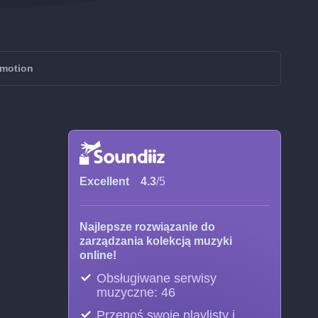
ymotion
Excellent
4.3
/5
Najlepsze rozwiązanie do
zarządzania kolekcją muzyki
online!
Obsługiwane serwisy
muzyczne: 46
Przenoś swoje playlisty i