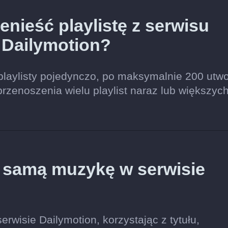
nieść playlistę z serwisu
 Dailymotion?
playlisty pojedynczo, po maksymalnie 200 utw
przenoszenia wielu playlist naraz lub większyc
ę samą muzykę w serwisie
rwisie Dailymotion, korzystając z tytułu,