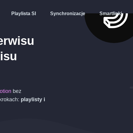
Playlista SI
Synchronizacje
Smartlinki
erwisu
isu
otion
bez
 krokach:
playlisty i