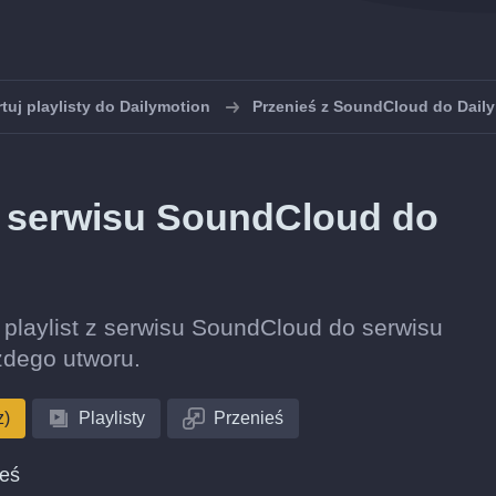
tuj playlisty do Dailymotion
Przenieś z SoundCloud do Dail
 z serwisu SoundCloud do
ę playlist z serwisu SoundCloud do serwisu
żdego utworu.
z)
Playlisty
Przenieś
ieś