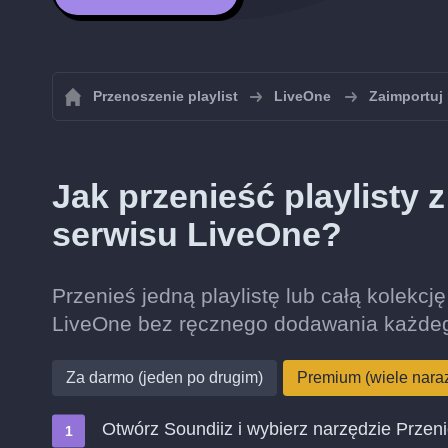
Przenoszenie playlist
LiveOne
Zaimportuj 
Jak przenieść playlisty
serwisu LiveOne?
Przenieś jedną playlistę lub całą kolekc
LiveOne bez ręcznego dodawania każdeg
Za darmo (jeden po drugim)
Premium (wiele nara
Otwórz Soundiiz i wybierz narzędzie Przen