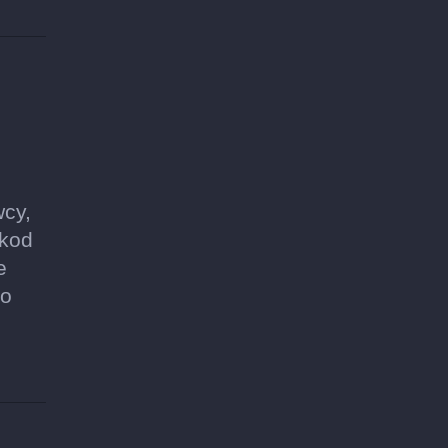
wcy,
 kod
e
go