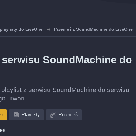
playlisty do LiveOne
Przenieś z SoundMachine do LiveOne
 z serwisu SoundMachine do
ję playlist z serwisu SoundMachine do serwisu
o utworu.
z)
Playlisty
Przenieś
ieś