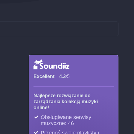
Excellent
4.3
/5
Najlepsze rozwiązanie do
zarządzania kolekcją muzyki
online!
Obsługiwane serwisy
muzyczne: 46
Przenoś swoje playlisty i