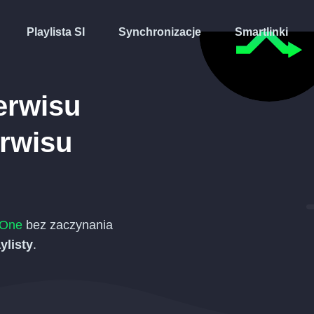
Playlista SI
Synchronizacje
Smartlinki
erwisu
rwisu
eOne
bez zaczynania
ylisty
.