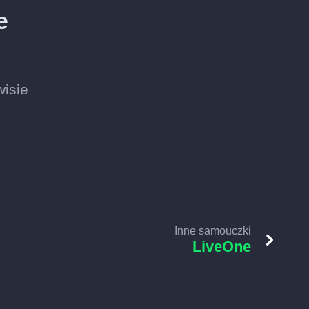
e
wisie
Inne samouczki
LiveOne