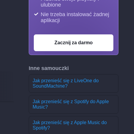
ulubione
Nie trzeba instalować żadnej
aplikacji
Zacznij za darmo
Inne samouczki
Jak przenieść się z LiveOne do
SoundMachine?
Jak przenieść się z Spotify do Apple
Music?
Jak przenieść się z Apple Music do
Spotify?