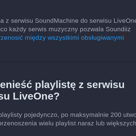
ia z serwisu SoundMachine do serwisu LiveOn
o, co każdy serwis muzyczny pozwala Soundiiz
zenosić między wszystkimi obsługiwanymi
nieść playlistę z serwisu
su LiveOne?
playlisty pojedynczo, po maksymalnie 200 utw
przenoszenia wielu playlist naraz lub większyc