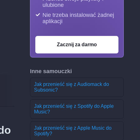
ulubione
Nie trzeba instalować żadnej
aplikacji
Zacznij za darmo
Inne samouczki
Jak przenieść się z Audiomack do
Subsonic?
Jak przenieść się z Spotify do Apple
Music?
 do
Jak przenieść się z Apple Music do
Spotify?