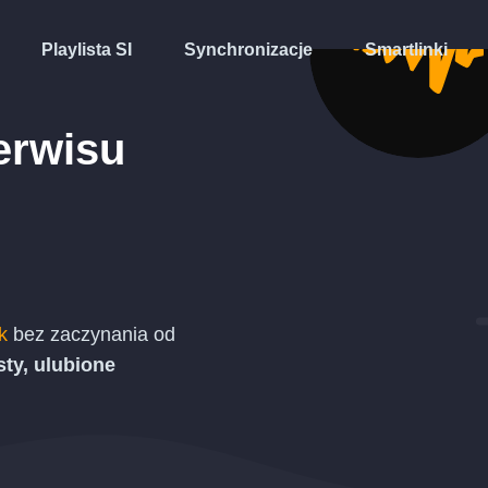
Playlista SI
Synchronizacje
Smartlinki
erwisu
k
bez zaczynania od
sty, ulubione