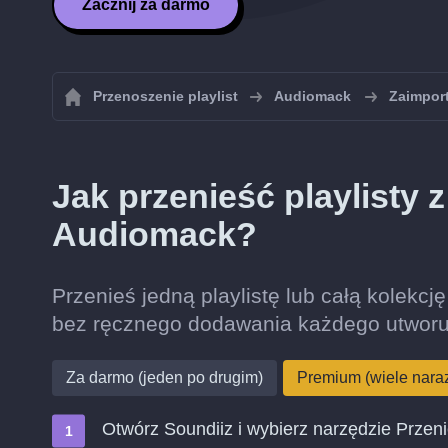
Zacznij za darmo
Przenoszenie playlist
Audiomack
Zaimport
Jak przenieść playlisty
Audiomack?
Przenieś jedną playlistę lub całą kolekc
bez ręcznego dodawania każdego utworu
Za darmo (jeden po drugim)
Premium (wiele nara
Otwórz Soundiiz i wybierz narzędzie Przen