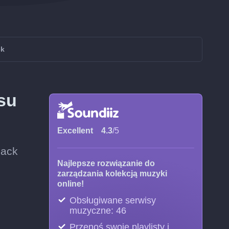
ck
su
Excellent
4.3
/5
mack
Najlepsze rozwiązanie do
zarządzania kolekcją muzyki
online!
Obsługiwane serwisy
muzyczne: 46
Przenoś swoje playlisty i