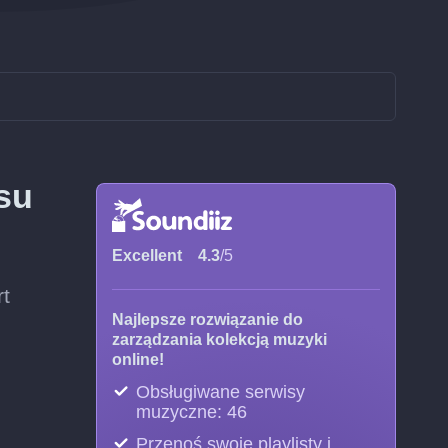
su
Excellent
4.3
/5
rt
Najlepsze rozwiązanie do
zarządzania kolekcją muzyki
online!
Obsługiwane serwisy
muzyczne: 46
Przenoś swoje playlisty i