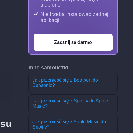
ulubione
Nie trzeba instalować żadnej
aplikacji
Zacznij za darmo
Inne samouczki
Jak przenieść się z Beatport do
Subsonic?
Jak przenieść się z Spotify do Apple
Music?
isu
Jak przenieść się z Apple Music do
Spotify?