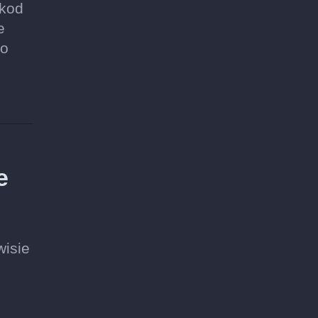
 kod
e
go
e
wisie