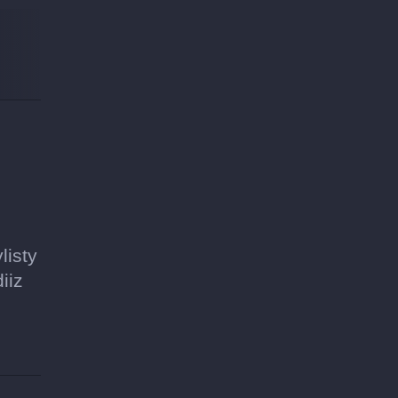
listy
iiz