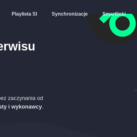
Playlista SI
Synchronizacje
Smartlinki
erwisu
ez zaczynania od
isty i wykonawcy
.