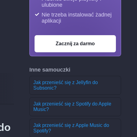
ulubione
Nie trzeba instalować żadnej
aplikacji
Zacznij za darmo
Inne samouczki
Jak przenieść się z Jellyfin do
Subsonic?
Jak przenieść się z Spotify do Apple
Music?
 do
Jak przenieść się z Apple Music do
Spotify?