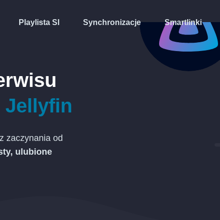
Playlista SI
Synchronizacje
Smartlinki
erwisu
u
Jellyfin
z zaczynania od
sty, ulubione