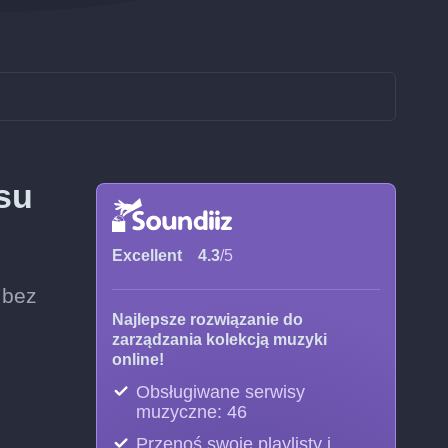
su
Excellent
4.3
/5
 bez
Najlepsze rozwiązanie do
zarządzania kolekcją muzyki
online!
Obsługiwane serwisy
muzyczne: 46
Przenoś swoje playlisty i