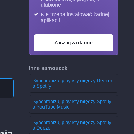
ulubione
Nie trzeba instalować żadnej
aplikacji
Zacznij za darmo
Inne samouczki
Synchronizuj playlisty między Deezer
a Spotify
Synchronizuj playlisty między Spotify
a YouTube Music
Synchronizuj playlisty między Spotify
a Deezer
nia