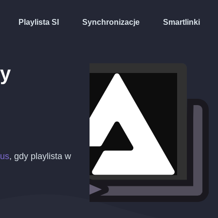
Playlista SI
Synchronizacje
Smartlinki
ty
ius
, gdy playlista w