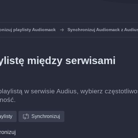
nizuj playlisty Audiomack
Synchronizuj Audiomack z Audiu
listę między serwisami
laylistą w serwisie Audius, wybierz częstotliw
lność.
ylisty
Synchronizuj
ronizuj