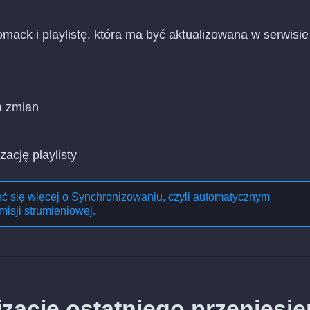
omack i playlistę, która ma być aktualizowana w serwisie
a zmian
zację playlisty
eć się więcej o
Synchronizowaniu, czyli automatycznym
misji strumieniowej
.
ację ostatniego przeniesie