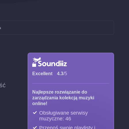
s
Excellent
4.3
/5
ość
Najlepsze rozwiązanie do
zarządzania kolekcją muzyki
online!
Obsługiwane serwisy
muzyczne: 46
Przenoś swoje playlisty i