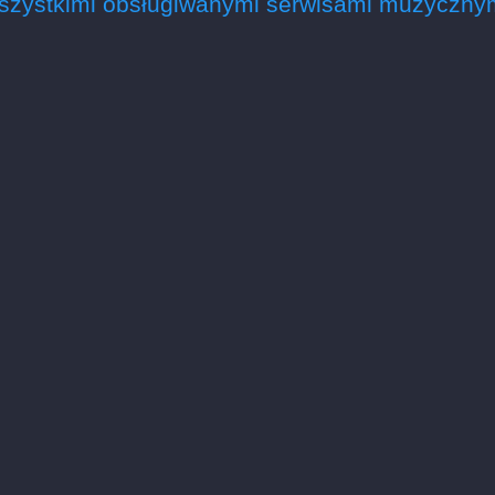
szystkimi obsługiwanymi serwisami muzycznym