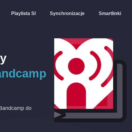
Playlista SI
Synchronizacje
Smartlinki
ty
andcamp
u Bandcamp do