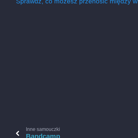
Sprawdź, co możesz przenosić między w
Inne samouczki
Bandcamp