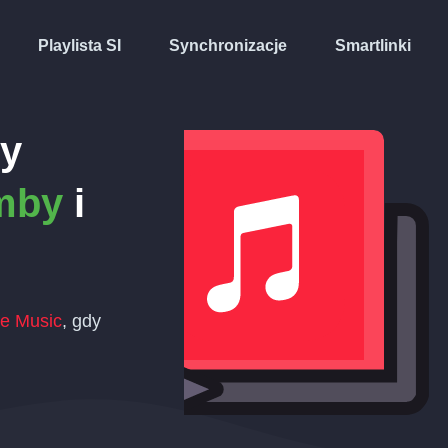
Playlista SI
Synchronizacje
Smartlinki
ty
mby
i
e Music
, gdy