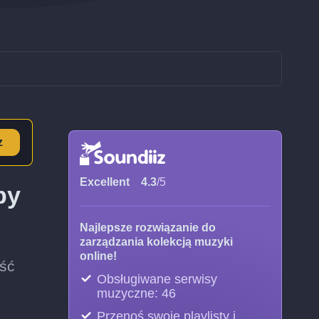
z
Excellent
4.3
/5
by
Najlepsze rozwiązanie do
zarządzania kolekcją muzyki
online!
ość
Obsługiwane serwisy
muzyczne: 46
Przenoś swoje playlisty i