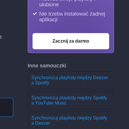
ulubione
Nie trzeba instalować żadnej
aplikacji
e
Zacznij za darmo
Inne samouczki
Synchronizuj playlisty między Deezer
a Spotify
Synchronizuj playlisty między Spotify
a YouTube Music
Synchronizuj playlisty między Spotify
a Deezer