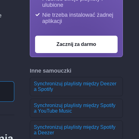
ulubione
Nie trzeba instalować żadnej
e
aplikacji
Zacznij za darmo
Inne samouczki
Synchronizuj playlisty między Deezer
a Spotify
Synchronizuj playlisty między Spotify
a YouTube Music
Synchronizuj playlisty między Spotify
a Deezer
nia