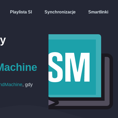
Playlista SI
Synchronizacje
Smartlinki
ty
Machine
ndMachine
, gdy