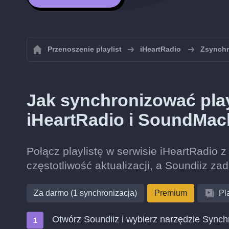
Przenoszenie playlist
iHeartRadio
Zsynchro
Jak synchronizować play
iHeartRadio i SoundMac
Połącz playlistę w serwisie iHeartRadio 
częstotliwość aktualizacji, a Soundiiz zad
Za darmo (1 synchronizacja)
Premium
Pla
Otwórz Soundiiz i wybierz narzędzie Synch