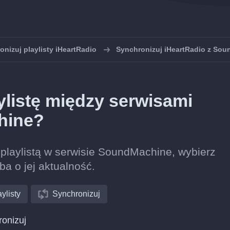
nizuj playlisty iHeartRadio
Synchronizuj iHeartRadio z So
listę między serwisami
hine?
z playlistą w serwisie SoundMachine, wybierz
ba o jej aktualność.
ylisty
Synchronizuj
ronizuj