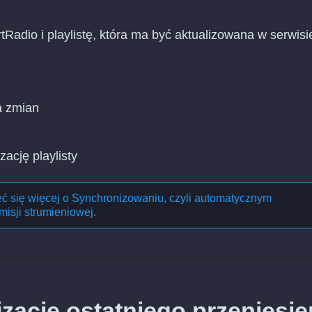
tRadio i playlistę, która ma być aktualizowana w serwisi
a zmian
zację playlisty
eć się więcej o
Synchronizowaniu, czyli automatycznym
misji strumieniowej
.
ację ostatniego przeniesie