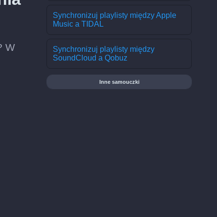
Synchronizuj playlisty między Apple
Music a TIDAL
e? W
Synchronizuj playlisty między
SoundCloud a Qobuz
Inne samouczki