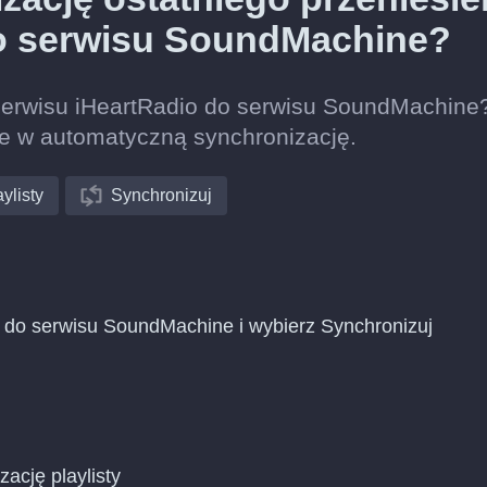
do serwisu SoundMachine?
z serwisu iHeartRadio do serwisu SoundMachin
nie w automatyczną synchronizację.
ylisty
Synchronizuj
o do serwisu SoundMachine i wybierz Synchronizuj
zację playlisty