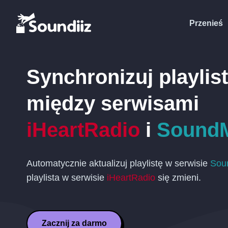
Przenieś
Synchronizuj playlis
między serwisami
iHeartRadio
i
Sound
Automatycznie aktualizuj playlistę w serwisie
Sou
playlista w serwisie
iHeartRadio
się zmieni.
Zacznij za darmo