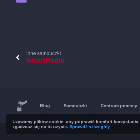
Inne samouczki
iHeartRadio
Blog
Samouczki
Centrum pomocy
Używamy plików cookie, aby poprawić komfort korzystania z
zgadzasz się na to użycie.
Sprawdź szczegóły
© 2026 Brickoft
Prywatność
Status usług