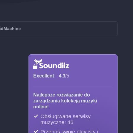
undMachine
Excellent
4.3
/5
Najlepsze rozwiązanie do
zarządzania kolekcją muzyki
online!
Obsługiwane serwisy
muzyczne: 46
Przenoś swoje playlisty i