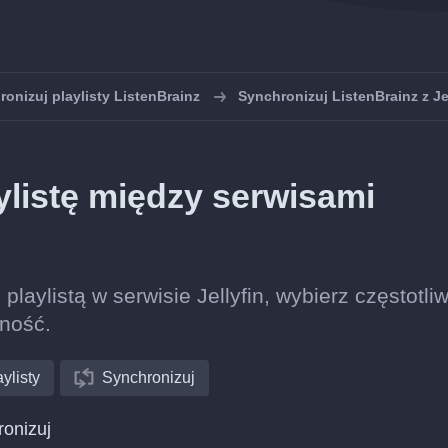
onizuj playlisty ListenBrainz
Synchronizuj ListenBrainz z Je
listę między serwisami
 playlistą w serwisie Jellyfin, wybierz częstotli
lność.
ylisty
Synchronizuj
ronizuj