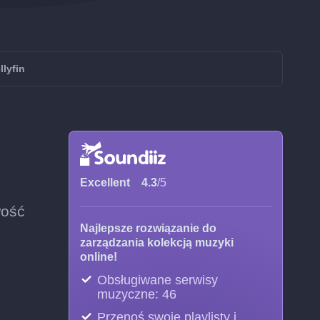
llyfin
Excellent
4.3
/5
wość
Najlepsze rozwiązanie do
zarządzania kolekcją muzyki
online!
Obsługiwane serwisy
muzyczne: 46
Przenoś swoje playlisty i