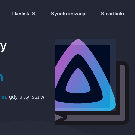
Playlista SI
Synchronizacje
Smartlinki
ty
n
fin
, gdy playlista w