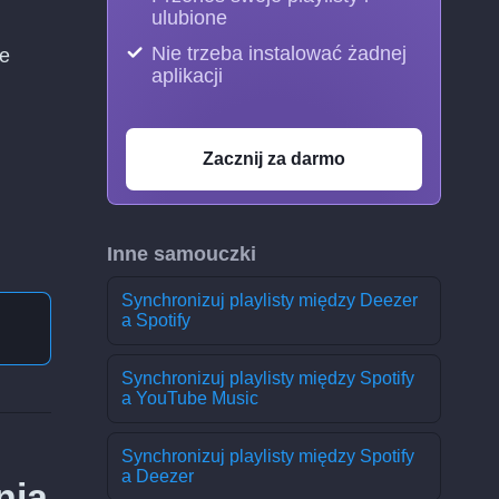
ulubione
Nie trzeba instalować żadnej
ie
aplikacji
Zacznij za darmo
Inne samouczki
Synchronizuj playlisty między Deezer
a Spotify
Synchronizuj playlisty między Spotify
a YouTube Music
Synchronizuj playlisty między Spotify
a Deezer
nia