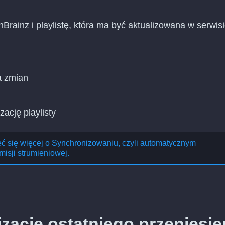
nBrainz i playlistę, która ma być aktualizowana w serwis
a zmian
zację playlisty
eć się więcej o
Synchronizowaniu, czyli automatycznym
misji strumieniowej
.
ację ostatniego przeniesie