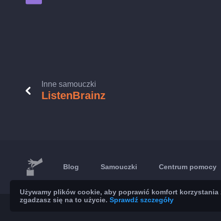
Inne samouczki
ListenBrainz
Blog
Samouczki
Centrum pomocy
Używamy plików cookie, aby poprawić komfort korzystania z
zgadzasz się na to użycie.
Sprawdź szczegóły
© 2026 Brickoft
Prywatność
Status usług