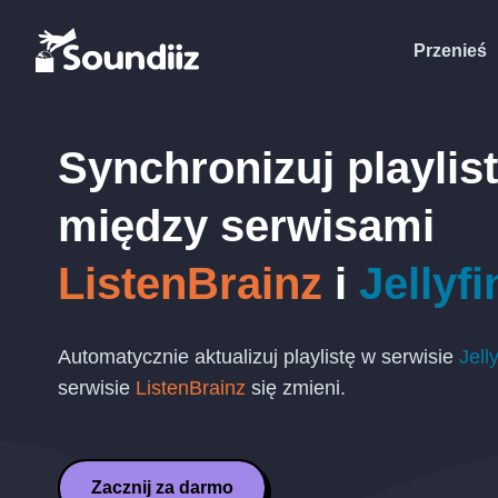
Przenieś
Synchronizuj playlis
między serwisami
ListenBrainz
i
Jellyfi
Automatycznie aktualizuj playlistę w serwisie
Jelly
serwisie
ListenBrainz
się zmieni.
Zacznij za darmo