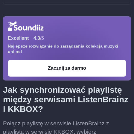
Excellent
4.3
/5
Najlepsze rozwiązanie do zarządzania kolekcją muzyki
online!
Zacznij za darmo
Jak synchronizować playlistę
między serwisami ListenBrainz
i KKBOX?
Połącz playlistę w serwisie ListenBrainz z
playlistą w serwisie KKBOX, wybierz