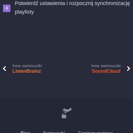
Potwierdź ustawienia i rozpocznij synchronizację
playlisty
Inne samouczki
Inne samouczki
ListenBrainz
SoundCloud
Blog
Samouczki
Centrum pomocy