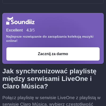
Excellent
4.3
/5
Najlepsze rozwiązanie do zarządzania kolekcją muzyki
online!
Zacznij za darmo
Jak synchronizować playlistę
między serwisami LiveOne i
Claro Música?
Połącz playlistę w serwisie LiveOne z playlistą w
serwisie Claro Música, wybierz częstotliwość