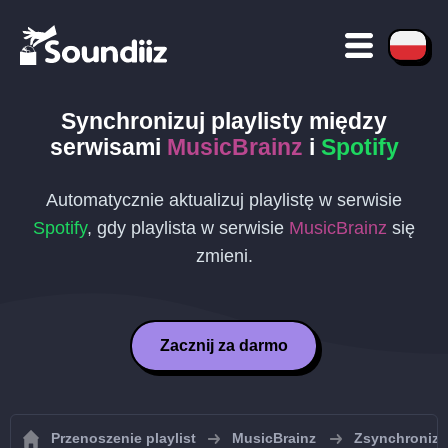
Synchronizuj playlisty między
serwisami
MusicBrainz
i
Spotify
Automatycznie aktualizuj playlistę w serwisie
Spotify
, gdy playlista w serwisie
MusicBrainz
się
zmieni.
Zacznij za darmo
Przenoszenie playlist
MusicBrainz
Zsynchronizuj