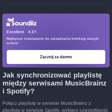
Excellent
4.3
/5
Najlepsze rozwiązanie do zarządzania kolekcją muzyki
online!
Zacznij za darmo
Jak synchronizować playlistę
między serwisami MusicBrainz
i Spotify?
Połącz playlistę w serwisie MusicBrainz z
playlistą w serwisie Spotify, wybierz częstotliwość