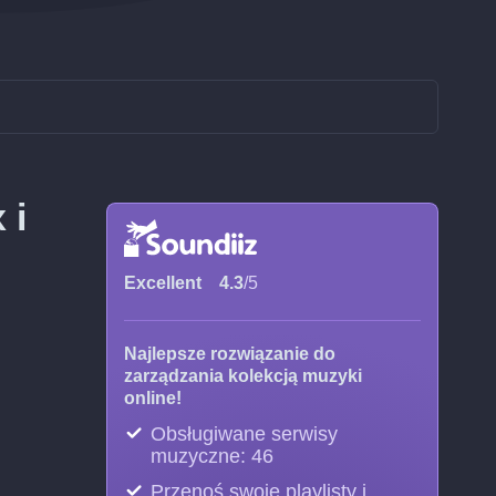
 i
Excellent
4.3
/5
Najlepsze rozwiązanie do
zarządzania kolekcją muzyki
online!
Obsługiwane serwisy
muzyczne: 46
Przenoś swoje playlisty i