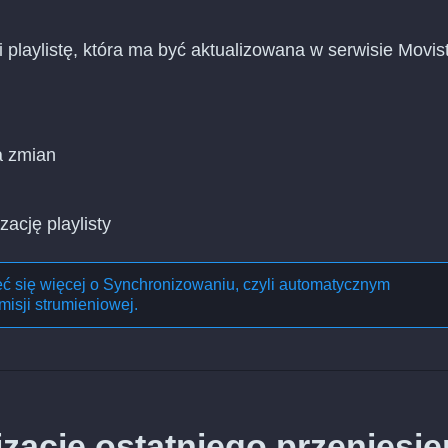
i playlistę, która ma być aktualizowana w serwisie Movis
a zmian
zację playlisty
eć się więcej o
Synchronizowaniu, czyli automatycznym
misji strumieniowej
.
ację ostatniego przeniesie