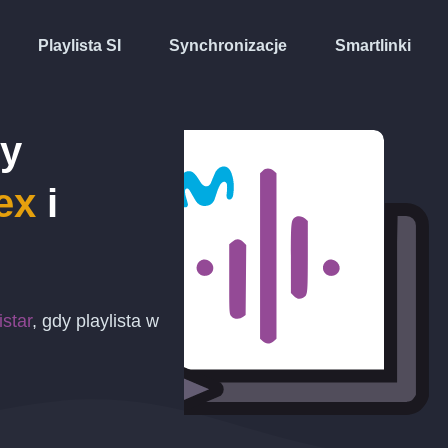
Playlista SI
Synchronizacje
Smartlinki
ty
ex
i
star
, gdy playlista w