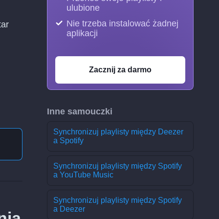
ulubione
Nie trzeba instalować żadnej
tar
aplikacji
Zacznij za darmo
Inne samouczki
Synchronizuj playlisty między Deezer
a Spotify
Synchronizuj playlisty między Spotify
a YouTube Music
Synchronizuj playlisty między Spotify
a Deezer
nia