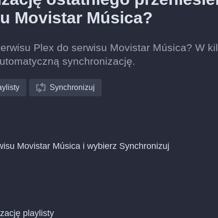
su Movistar Música?
 serwisu Plex do serwisu Movistar Música? W ki
automatyczną synchronizację.
ylisty
Synchronizuj
wisu Movistar Música i wybierz Synchronizuj
zację playlisty