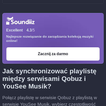
Excellent
4.3
/5
Najlepsze rozwiązanie do zarządzania kolekcją muzyki
online!
Zacznij za darmo
Jak synchronizować playlistę
między serwisami Qobuz i
YouSee Musik?
Połącz playlistę w serwisie Qobuz z playlistą w
serwisie YouSee Musik, wybierz częstotliwość