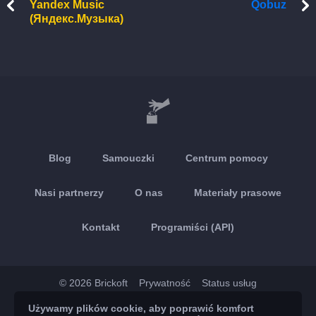
Yandex Music
Qobuz
(Яндекс.Музыка)
Blog
Samouczki
Centrum pomocy
Nasi partnerzy
O nas
Materiały prasowe
Kontakt
Programiści (API)
© 2026 Brickoft
Prywatność
Status usług
Używamy plików cookie, aby poprawić komfort
App Store
Google Play