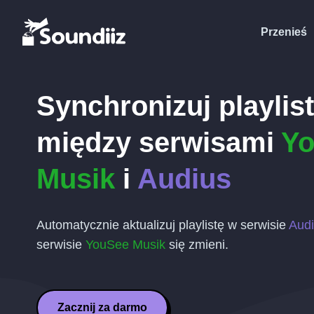
Przenieś
Synchronizuj playlis
między serwisami
Y
Musik
i
Audius
Automatycznie aktualizuj playlistę w serwisie
Aud
serwisie
YouSee Musik
się zmieni.
Zacznij za darmo