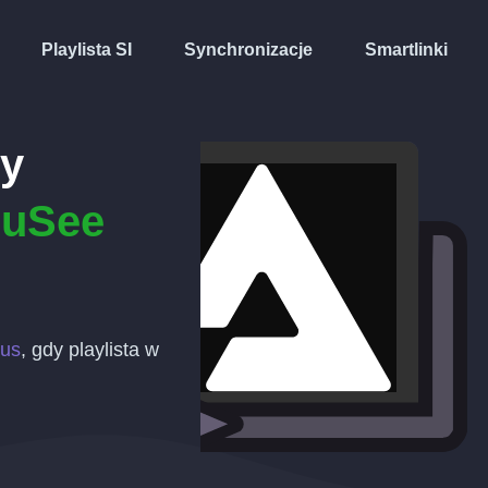
Playlista SI
Synchronizacje
Smartlinki
ty
ouSee
ius
, gdy playlista w