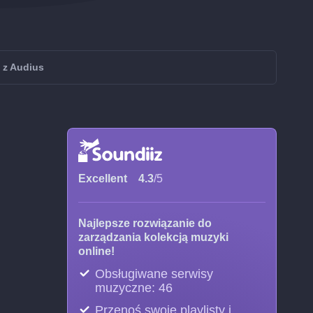
 z Audius
Excellent
4.3
/5
Najlepsze rozwiązanie do
zarządzania kolekcją muzyki
online!
Obsługiwane serwisy
muzyczne: 46
Przenoś swoje playlisty i