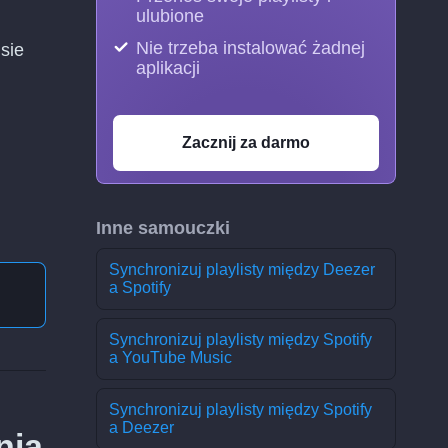
ulubione
Nie trzeba instalować żadnej
sie
aplikacji
Zacznij za darmo
Inne samouczki
Synchronizuj playlisty między Deezer
a Spotify
Synchronizuj playlisty między Spotify
a YouTube Music
Synchronizuj playlisty między Spotify
a Deezer
nia