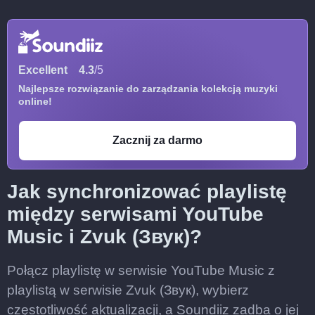
Excellent
4.3
/5
Najlepsze rozwiązanie do zarządzania kolekcją muzyki
online!
Zacznij za darmo
Jak synchronizować playlistę
między serwisami YouTube
Music i Zvuk (Звук)?
Połącz playlistę w serwisie YouTube Music z
playlistą w serwisie Zvuk (Звук), wybierz
częstotliwość aktualizacji, a Soundiiz zadba o jej