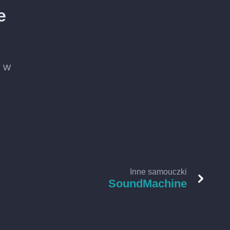
e
ę w
Inne samouczki
SoundMachine