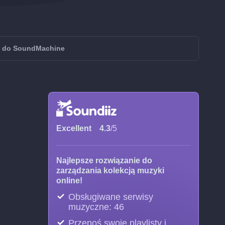
c do SoundMachine
Excellent
4.3
/5
Najlepsze rozwiązanie do
zarządzania kolekcją muzyki
online!
Obsługiwane serwisy
muzyczne: 46
Przenoś swoje playlisty i