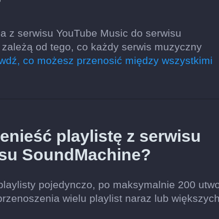
?
a z serwisu YouTube Music do serwisu
 zależą od tego, co każdy serwis muzyczny
wdź, co możesz przenosić między wszystkimi
nieść playlistę z serwisu
isu SoundMachine?
playlisty pojedynczo, po maksymalnie 200 utw
przenoszenia wielu playlist naraz lub większyc