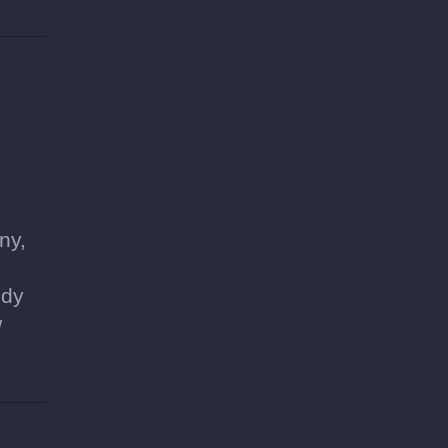
ny,
żdy
w