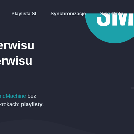
Playlista SI
Synchronizacje
Smartlinki
erwisu
rwisu
ndMachine
bez
 krokach:
playlisty
.