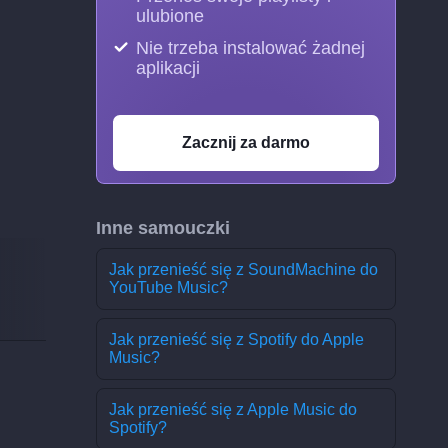
ulubione
Nie trzeba instalować żadnej
aplikacji
Zacznij za darmo
Inne samouczki
Jak przenieść się z SoundMachine do
YouTube Music?
Jak przenieść się z Spotify do Apple
Music?
Jak przenieść się z Apple Music do
Spotify?