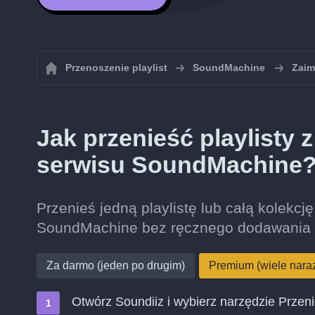
Przenoszenie playlist
SoundMachine
Zaim
Jak przenieść playlisty
serwisu SoundMachine
Przenieś jedną playlistę lub całą kolekcj
SoundMachine bez ręcznego dodawania 
Za darmo (jeden po drugim)
Premium (wiele nara
Otwórz Soundiiz i wybierz narzędzie Przen