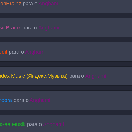
tenBrainz
para o
Anghami
icBrainz
para o
Anghami
dit
para o
Anghami
ndex Music (Яндекс.Музыка)
para o
Anghami
ndora
para o
Anghami
uSee Musik
para o
Anghami