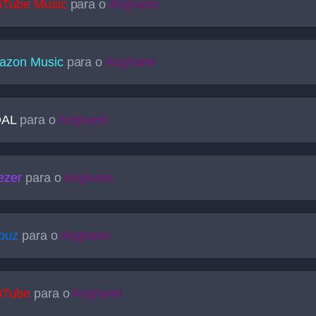
uTube Music
para o
Anghami
azon Music
para o
Anghami
DAL
para o
Anghami
ezer
para o
Anghami
buz
para o
Anghami
uTube
para o
Anghami