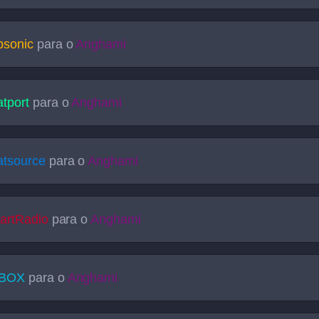
bsonic
para o
Anghami
tport
para o
Anghami
atsource
para o
Anghami
artRadio
para o
Anghami
BOX
para o
Anghami