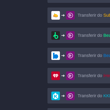
Transferir do
Su
Transferir do
Bea
Transferir do
Be
Transferir do
iHe
Transferir do
KK