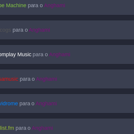
pe Machine
para o
Anghami
scogs
para o
Anghami
omplay Music
para o
Anghami
samusic
para o
Anghami
vidrome
para o
Anghami
list.fm
para o
Anghami