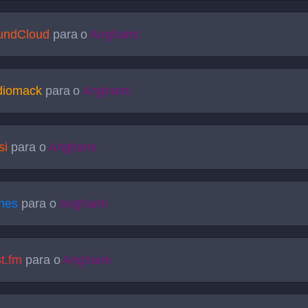
undCloud
para o
Anghami
diomack
para o
Anghami
si
para o
Anghami
nes
para o
Anghami
t.fm
para o
Anghami