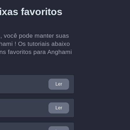
aixas favoritos
, você pode manter suas
hami ! Os tutoriais abaixo
buns favoritos para Anghami
Ler
Ler