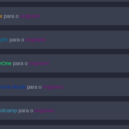
x
para o
Anghami
lyfin
para o
Anghami
veOne
para o
Anghami
more Musik
para o
Anghami
ndcamp
para o
Anghami