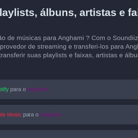
aylists, álbuns, artistas e f
ção de músicas para Anghami ? Com o Soundiiz
 provedor de streaming e transferi-los para Ang
ansferir suas playlists e faixas, artistas e ál
tify
para o
Anghami
le Music
para o
Anghami