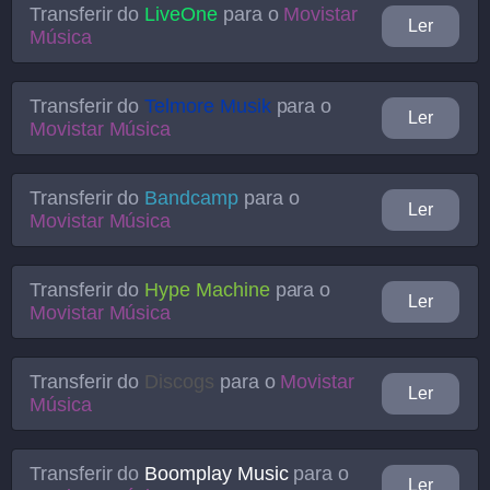
Transferir do
LiveOne
para o
Movistar
Ler
Música
Transferir do
Telmore Musik
para o
Ler
Movistar Música
Transferir do
Bandcamp
para o
Ler
Movistar Música
Transferir do
Hype Machine
para o
Ler
Movistar Música
Transferir do
Discogs
para o
Movistar
Ler
Música
Transferir do
Boomplay Music
para o
Ler