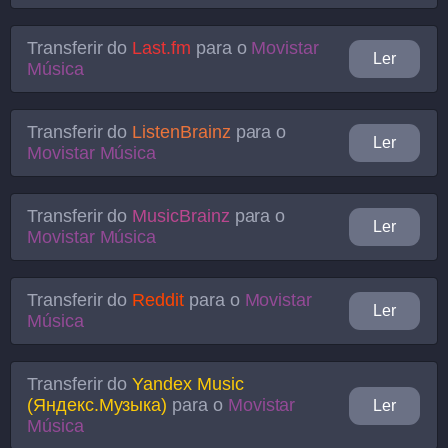
Transferir do
Last.fm
para o
Movistar
Ler
Música
Transferir do
ListenBrainz
para o
Ler
Movistar Música
Transferir do
MusicBrainz
para o
Ler
Movistar Música
Transferir do
Reddit
para o
Movistar
Ler
Música
Transferir do
Yandex Music
(Яндекс.Музыка)
para o
Movistar
Ler
Música