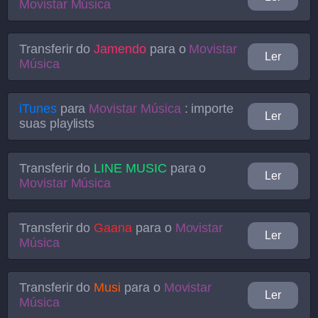
Movistar Música
Transferir do
Jamendo
para o
Movistar
Ler
Música
iTunes
para
Movistar Música
: importe
Ler
suas playlists
Transferir do
LINE MUSIC
para o
Ler
Movistar Música
Transferir do
Gaana
para o
Movistar
Ler
Música
Transferir do
Musi
para o
Movistar
Ler
Música