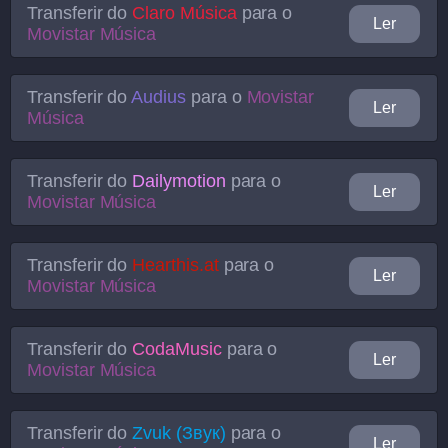
Transferir do
Claro Música
para o
Ler
Movistar Música
Transferir do
Audius
para o
Movistar
Ler
Música
Transferir do
Dailymotion
para o
Ler
Movistar Música
Transferir do
Hearthis.at
para o
Ler
Movistar Música
Transferir do
CodaMusic
para o
Ler
Movistar Música
Transferir do
Zvuk (Звук)
para o
Ler