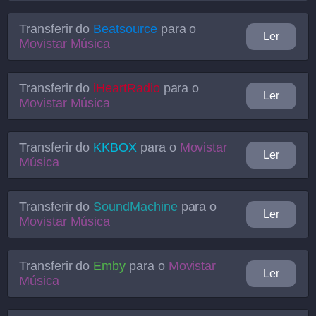
Transferir do
Beatsource
para o
Ler
Movistar Música
Transferir do
iHeartRadio
para o
Ler
Movistar Música
Transferir do
KKBOX
para o
Movistar
Ler
Música
Transferir do
SoundMachine
para o
Ler
Movistar Música
Transferir do
Emby
para o
Movistar
Ler
Música