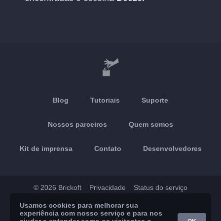
Blog
Tutoriais
Suporte
Nossos parceiros
Quem somos
Kit de imprensa
Contato
Desenvolvedores
© 2026 Brickoft
Privacidade
Status do serviço
Usamos cookies para melhorar sua
App Store
Google Play
experiência com nosso serviço e para nos