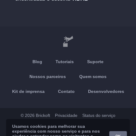
Blog
Tutoriais
Suporte
Nossos parceiros
Quem somos
Kit de imprensa
Contato
Desenvolvedores
© 2026 Brickoft
Privacidade
Status do serviço
Usamos cookies para melhorar sua
App Store
Google Play
experiência com nosso serviço e para nos