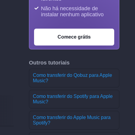
Não há necessidade de
instalar nenhum aplicativo
Comece grátis
Outros tutoriais
Como transferir do Qobuz para Apple
Music?
Como transferir do Spotify para Apple
Music?
Como transferir do Apple Music para
Spotify?