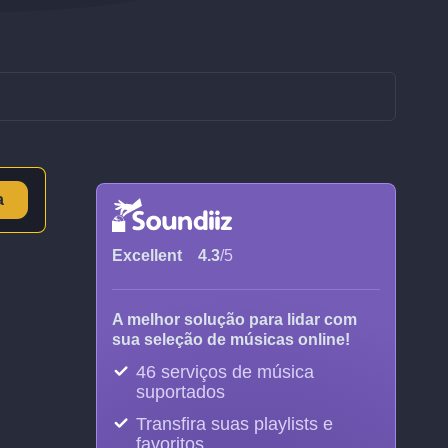
a
Excellent
4.3
/5
A melhor solução para lidar com
sua seleção de músicas online!
46 serviços de música
suportados
Transfira suas playlists e
favoritos