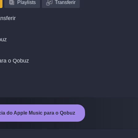
Playlists
Transferir
nsferir
buz
para o Qobuz
ncia do Apple Music para o Qobuz