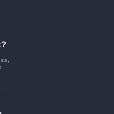
z?
sts,
o
e