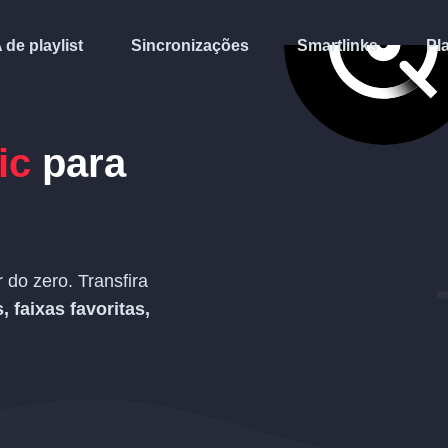
A de playlist
Sincronizações
Smartlinks
Pl
ic
para
do zero. Transfira
s, faixas favoritas,