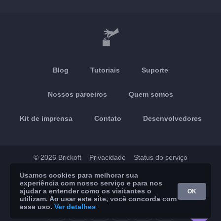
Blog
Tutoriais
Suporte
Nossos parceiros
Quem somos
Kit de imprensa
Contato
Desenvolvedores
© 2026 Brickoft
Privacidade
Status do serviço
Usamos cookies para melhorar sua
App Store
Google Play
experiência com nosso serviço e para nos
ajudar a entender como os visitantes o
OK
utilizam. Ao usar este site, você concorda com
esse uso.
Ver detalhes