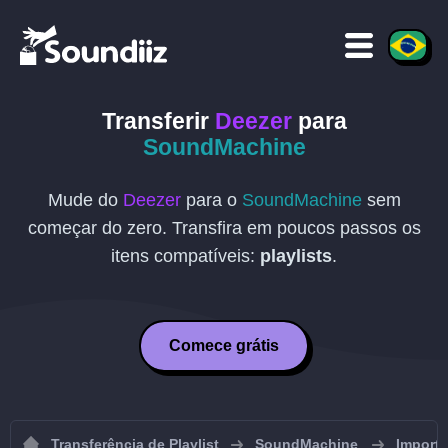
Transferir
Deezer
para
SoundMachine
Mude do
Deezer
para o
SoundMachine
sem
começar do zero. Transfira em poucos passos os
itens compatíveis:
playlists
.
Comece grátis
Transferência de Playlist
SoundMachine
Importa