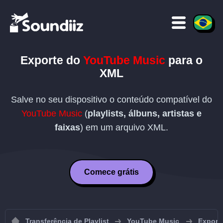
Exporte do
YouTube Music
para o
XML
Salve no seu dispositivo o conteúdo compatível do
YouTube Music
(
playlists, álbuns, artistas e
faixas
) em um arquivo
XML
.
Comece grátis
Transferência de Playlist
YouTube Music
Export