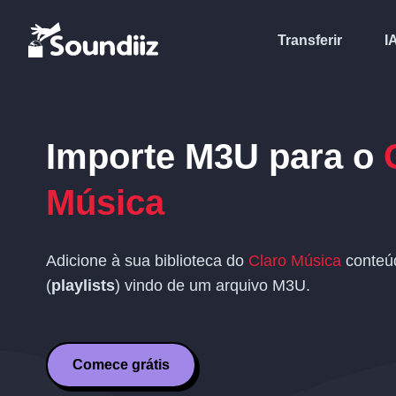
Transferir
I
Importe
M3U
para o
Música
Adicione à sua biblioteca do
Claro Música
conteú
(
playlists
) vindo de um arquivo
M3U
.
Comece grátis