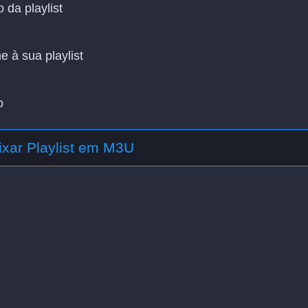
 da playlist
 à sua playlist
o
ixar Playlist em M3U