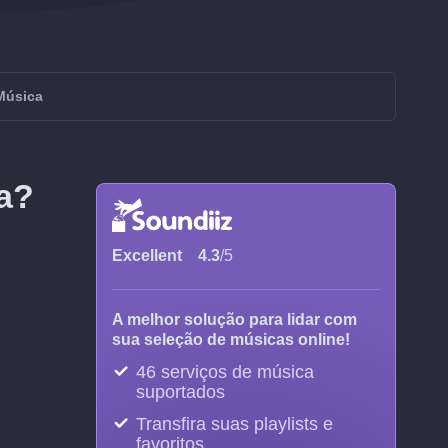
 Música
a?
Excellent
4.3
/5
A melhor solução para lidar com
sua seleção de músicas online!
46 serviços de música
suportados
Transfira suas playlists e
favoritos