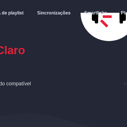
A de playlist
Sincronizações
Smartlinks
Pl
Claro
do compatível