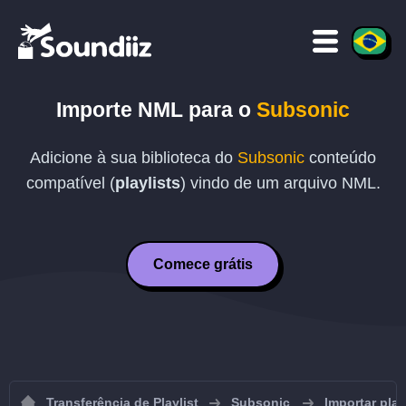
Importe
NML
para o
Subsonic
Adicione à sua biblioteca do
Subsonic
conteúdo
compatível (
playlists
) vindo de um arquivo
NML
.
Comece grátis
Transferência de Playlist
Subsonic
Importar pla