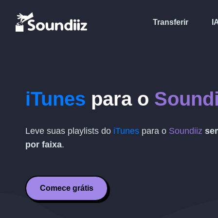
Transferir
I
iTunes
para o
Soundi
Leve suas playlists do
iTunes
para o
Soundiiz
sem
por faixa
.
Comece grátis