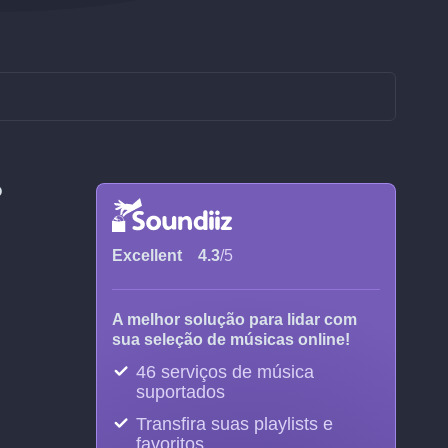
?
Excellent
4.3
/5
A melhor solução para lidar com
sua seleção de músicas online!
46 serviços de música
suportados
Transfira suas playlists e
favoritos