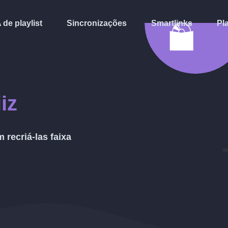
A de playlist
Sincronizações
Smartlinks
Pl
iz
 recriá-las faixa