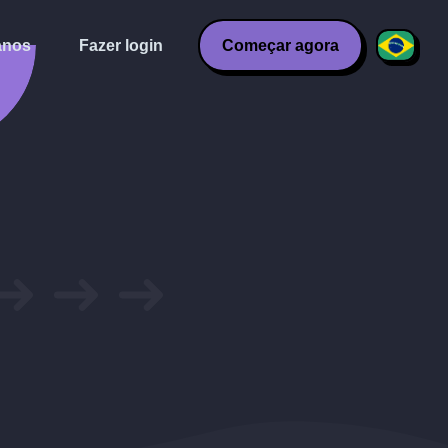
anos
Fazer login
Começar agora