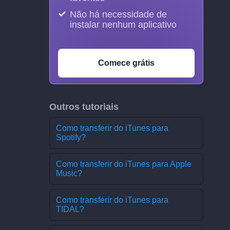
Não há necessidade de
instalar nenhum aplicativo
Comece grátis
Outros tutoriais
Como transferir do iTunes para
Spotify?
Como transferir do iTunes para Apple
Music?
Como transferir do iTunes para
TIDAL?