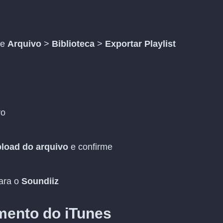
 e
Arquivo
>
Biblioteca
>
Exportar Playlist
vo
pload do arquivo
e confirme
para o
Soundiiz
mento do iTunes