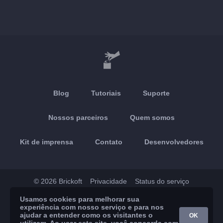
Blog
Tutoriais
Suporte
Nossos parceiros
Quem somos
Kit de imprensa
Contato
Desenvolvedores
© 2026 Brickoft
Privacidade
Status do serviço
Usamos cookies para melhorar sua
App Store
Google Play
experiência com nosso serviço e para nos
ajudar a entender como os visitantes o
OK