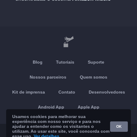
Blog
Tutoriais
Suporte
Nossos parceiros
Quem somos
Kit de imprensa
Contato
Desenvolvedores
Android App
Apple App
Usamos cookies para melhorar sua
experiência com nosso serviço e para nos
ajudar a entender como os visitantes o
OK
utilizam. Ao usar este site, você concorda com
© 2026 Brickoft
Privacidade
Status do serviço
esse uso.
Ver detalhes