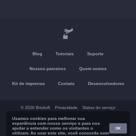
Blog
Tutoriais
Suporte
Nossos parceiros
Quem somos
Kit de imprensa
Contato
Desenvolvedores
© 2026 Brickoft
Privacidade
Status do serviço
Usamos cookies para melhorar sua
App Store
Google Play
experiência com nosso serviço e para nos
ajudar a entender como os visitantes o
OK
utilizam. Ao usar este site, você concorda com