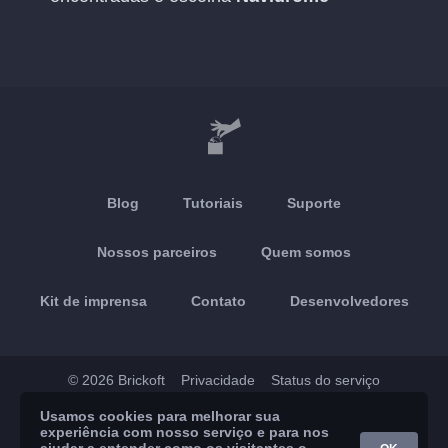
Blog
Tutoriais
Suporte
Nossos parceiros
Quem somos
Kit de imprensa
Contato
Desenvolvedores
© 2026 Brickoft
Privacidade
Status do serviço
Usamos cookies para melhorar sua
App Store
Google Play
experiência com nosso serviço e para nos