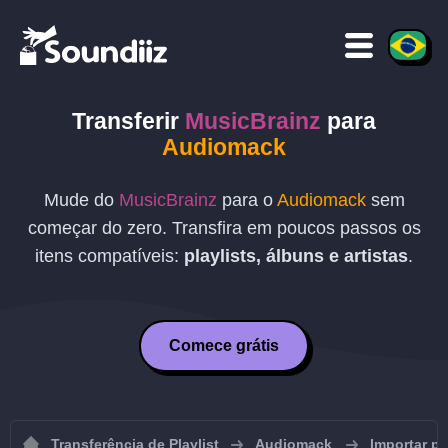
Transferir
MusicBrainz
para
Audiomack
Mude do
MusicBrainz
para o
Audiomack
sem
começar do zero. Transfira em poucos passos os
itens compatíveis:
playlists, álbuns e artistas
.
Comece grátis
Transferência de Playlist
Audiomack
Importar p