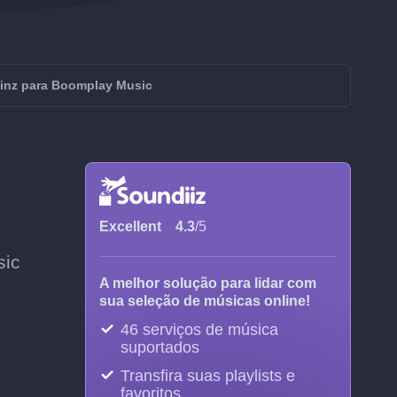
ainz para Boomplay Music
Excellent
4.3
/5
sic
A melhor solução para lidar com
sua seleção de músicas online!
46 serviços de música
suportados
Transfira suas playlists e
favoritos