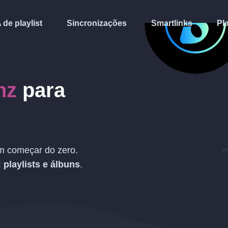
A de playlist
Sincronizações
Smartlinks
Pl
nz
para
 começar do zero.
:
playlists e álbuns
.