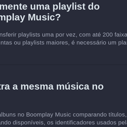
amente uma playlist do
mplay Music?
sferir playlists uma por vez, com até 200 faix
juntas ou playlists maiores, é necessário um pl
tra a mesma música no
álbuns no Boomplay Music comparando títulos,
ando disponíveis, os identificadores usados pe