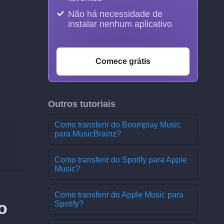
Não há necessidade de
instalar nenhum aplicativo
Comece grátis
Outros tutoriais
Como transferir do Boomplay Music
para MusicBrainz?
Como transferir do Spotify para Apple
Music?
Como transferir do Apple Music para
o
Spotify?