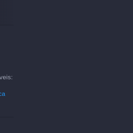
veis:
ca