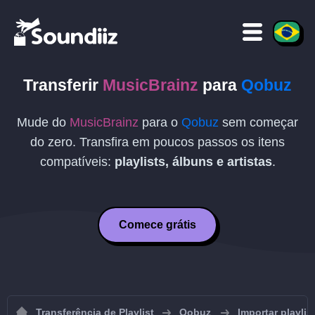
Transferir
MusicBrainz
para
Qobuz
Mude do
MusicBrainz
para o
Qobuz
sem começar
do zero. Transfira em poucos passos os itens
compatíveis:
playlists, álbuns e artistas
.
Comece grátis
Transferência de Playlist
Qobuz
Importar playli