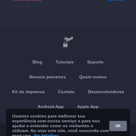
Blog
Tutoriais
Suporte
Nossos parceiros
Quem somos
Kit de imprensa
Contato
Desenvolvedores
Android App
Apple App
Usamos cookies para melhorar sua
experiência com nosso serviço e para nos
ajudar a entender como os visitantes o
OK
utilizam. Ao usar este site, você concorda com
© 2026 Brickoft
Privacidade
Status do serviço
esse uso.
Ver detalhes