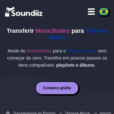
Transferir
MusicBrainz
para
Telmore
Musik
Mude do
MusicBrainz
para o
Telmore Musik
sem
começar do zero. Transfira em poucos passos os
itens compatíveis:
playlists e álbuns
.
Comece grátis
Transferência de Playlist
Telmore Musik
Importar