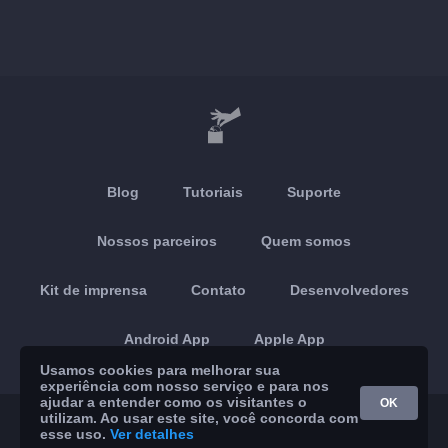
Blog
Tutoriais
Suporte
Nossos parceiros
Quem somos
Kit de imprensa
Contato
Desenvolvedores
Android App
Apple App
Usamos cookies para melhorar sua
experiência com nosso serviço e para nos
ajudar a entender como os visitantes o
OK
utilizam. Ao usar este site, você concorda com
© 2026 Brickoft
Privacidade
Status do serviço
esse uso.
Ver detalhes