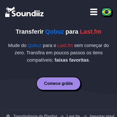
Transferir
Qobuz
para
Last.fm
Mude do
Qobuz
para o
Last.fm
sem começar do
zero. Transfira em poucos passos os itens
compatíveis:
faixas favoritas
.
Comece grátis
Transferência de Playlist
Last.fm
Importar playli