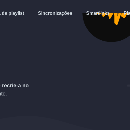
A de playlist
Sincronizações
Smartlinks
Pl
e
recrie-a no
te.