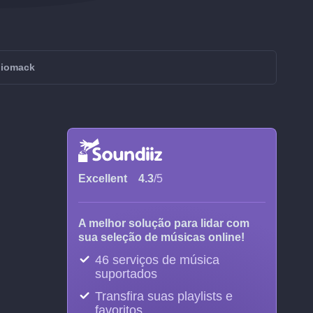
diomack
Excellent
4.3
/5
A melhor solução para lidar com
sua seleção de músicas online!
46 serviços de música
suportados
Transfira suas playlists e
favoritos