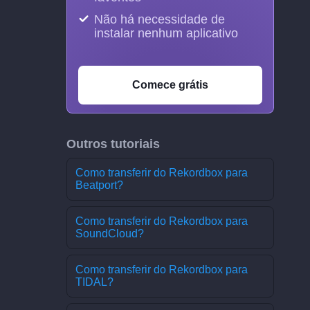
Não há necessidade de
instalar nenhum aplicativo
Comece grátis
Outros tutoriais
Como transferir do Rekordbox para
Beatport?
Como transferir do Rekordbox para
SoundCloud?
Como transferir do Rekordbox para
TIDAL?