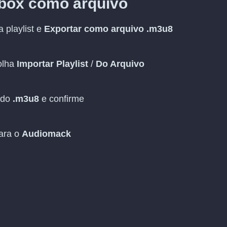
dbox como arquivo
 playlist e
Exportar como arquivo .m3u8
olha
Importar Playlist
/
Do Arquivo
ado
.m3u8
e confirme
para o
Audiomack