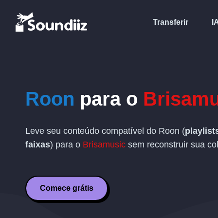
Transferir
I
Roon
para o
Brisamu
Leve seu conteúdo compatível do Roon (
playlist
faixas
) para o
Brisamusic
sem reconstruir sua c
Comece grátis