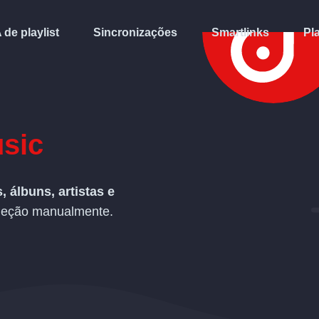
A de playlist
Sincronizações
Smartlinks
Pl
sic
s, álbuns, artistas e
oleção manualmente.