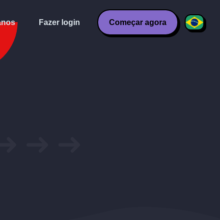
anos
Fazer login
Começar agora