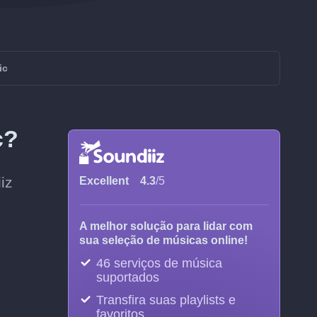
ic
c?
iz
Excellent
4.3
/5
A melhor solução para lidar com
sua seleção de músicas online!
46 serviços de música
suportados
Transfira suas playlists e
favoritos