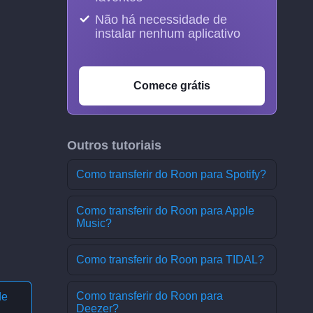
Não há necessidade de
instalar nenhum aplicativo
Comece grátis
Outros tutoriais
Como transferir do Roon para Spotify?
Como transferir do Roon para Apple
Music?
Como transferir do Roon para TIDAL?
Como transferir do Roon para
de
Deezer?