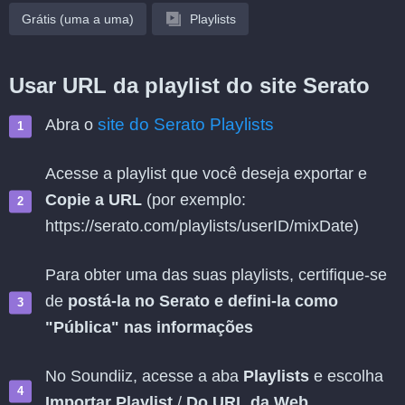
Grátis (uma a uma)
Playlists
Usar URL da playlist do site Serato
site do Serato Playlists
Abra o
Acesse a playlist que você deseja exportar e
Copie a URL
(por exemplo:
https://serato.com/playlists/userID/mixDate)
Para obter uma das suas playlists, certifique-se
de
postá-la no Serato e defini-la como
"Pública" nas informações
No Soundiiz, acesse a aba
Playlists
e escolha
Importar Playlist
/
Do URL da Web