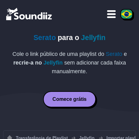
Serato
para o
Jellyfin
Cole o link público de uma playlist do
Serato
e
recrie-a no
Jellyfin
sem adicionar cada faixa
manualmente.
Comece grátis
Transferência de Playlist
Jellyfin
Importar playlis