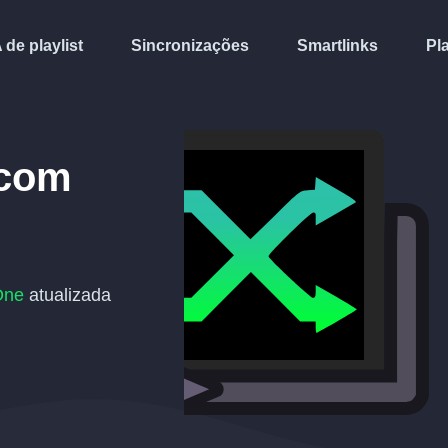
A de playlist
Sincronizações
Smartlinks
Pl
com
One
atualizada