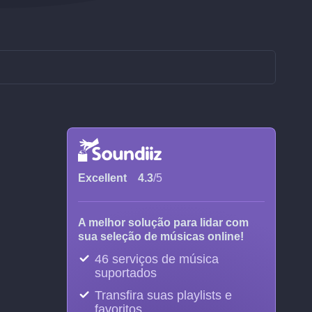
Excellent
4.3
/5
A melhor solução para lidar com
sua seleção de músicas online!
46 serviços de música
suportados
Transfira suas playlists e
favoritos