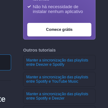
Não há necessidade de
instalar nenhum aplicativo
Comece grátis
Outros tutoriais
Manter a sincronização das playlists
entre Deezer e Spotify
Manter a sincronização das playlists
entre Spotify e YouTube Music
Manter a sincronização das playlists
te
entre Spotify e Deezer