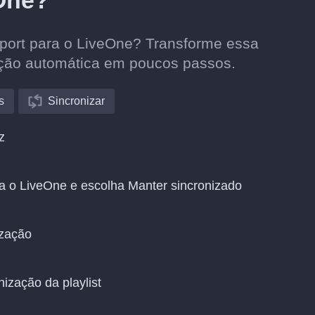
eOne?
atport para o LiveOne? Transforme essa
ação automática em poucos passos.
s
Sincronizar
z
ra o LiveOne e escolha Manter sincronizado
ização
nização da playlist