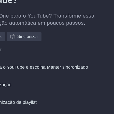
ube?
veOne para o YouTube? Transforme essa
ação automática em poucos passos.
s
Sincronizar
z
a o YouTube e escolha Manter sincronizado
ização
nização da playlist