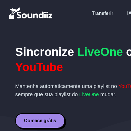
Transferir
I
Sincronize
LiveOne
YouTube
Mantenha automaticamente uma playlist no
YouT
sempre que sua playlist do
LiveOne
mudar.
Comece grátis