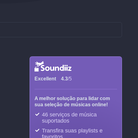
Excellent
4.3
/5
A melhor solução para lidar com
sua seleção de músicas online!
46 serviços de música
suportados
Transfira suas playlists e
favoritos