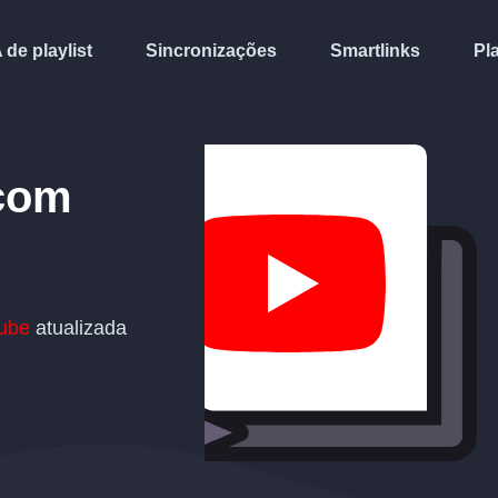
A de playlist
Sincronizações
Smartlinks
Pl
com
ube
atualizada