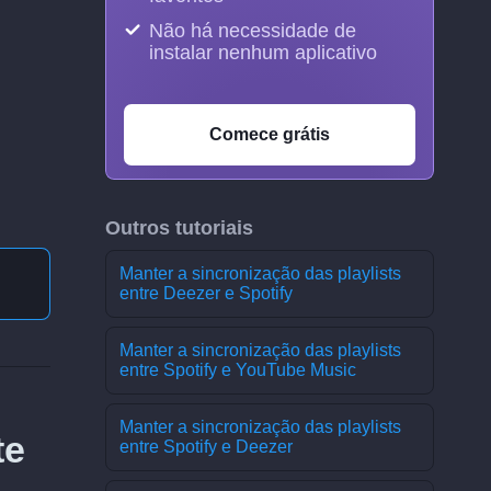
Não há necessidade de
instalar nenhum aplicativo
Comece grátis
Outros tutoriais
Manter a sincronização das playlists
entre Deezer e Spotify
Manter a sincronização das playlists
entre Spotify e YouTube Music
Manter a sincronização das playlists
te
entre Spotify e Deezer