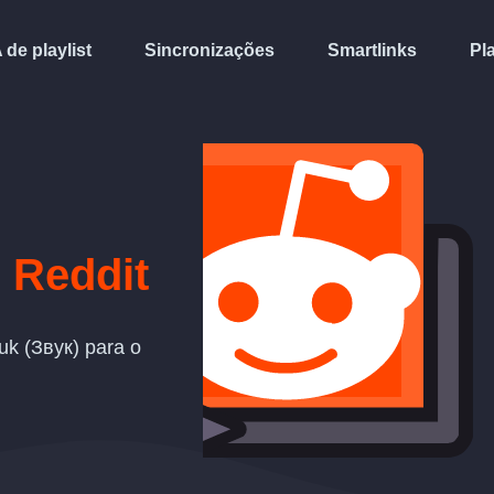
A de playlist
Sincronizações
Smartlinks
Pl
m
Reddit
uk (Звук) para o