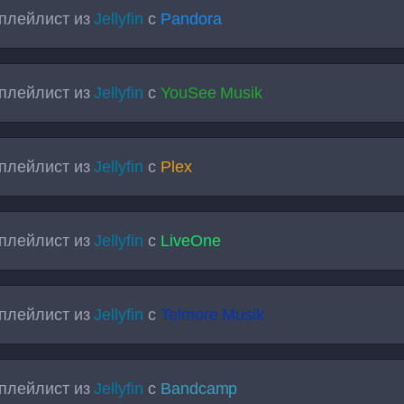
плейлист из
Jellyfin
с
Pandora
плейлист из
Jellyfin
с
YouSee Musik
плейлист из
Jellyfin
с
Plex
плейлист из
Jellyfin
с
LiveOne
плейлист из
Jellyfin
с
Telmore Musik
плейлист из
Jellyfin
с
Bandcamp