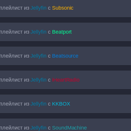
плейлист из
Jellyfin
с
Subsonic
плейлист из
Jellyfin
с
Beatport
плейлист из
Jellyfin
с
Beatsource
плейлист из
Jellyfin
с
iHeartRadio
плейлист из
Jellyfin
с
KKBOX
плейлист из
Jellyfin
с
SoundMachine