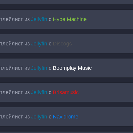
плейлист из
Jellyfin
с
Hype Machine
плейлист из
Jellyfin
с
Discogs
плейлист из
Jellyfin
с
Boomplay Music
плейлист из
Jellyfin
с
Brisamusic
плейлист из
Jellyfin
с
Navidrome