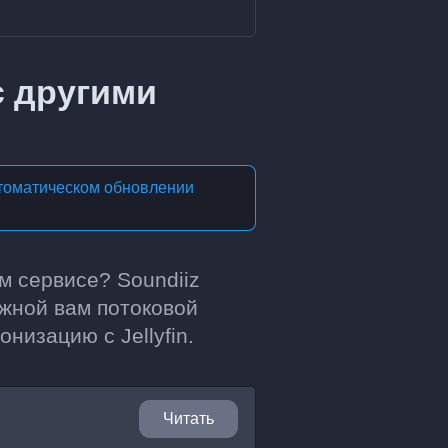
с другими
томатическом обновлении
м сервисе? Soundiiz
ужной вам потоковой
низацию с Jellyfin.
Читать