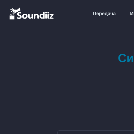
Передача
И
Си